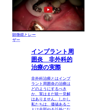
顕微鏡とレー
ザー
インプラント周
囲炎 非外科的
治療の実際
非外科治療とはインプ
ラント周囲炎の治療は
どのようにするべき
か、実はまだ統一見解
はありません。しかし
私たちは、価値あるこ
とは全部やる以外にな