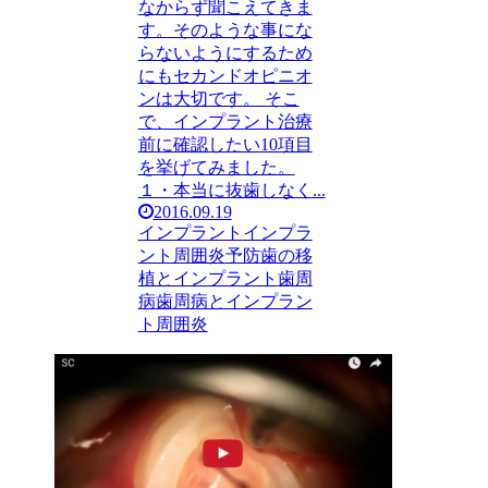
なからず聞こえてきま
す。そのような事にな
らないようにするため
にもセカンドオピニオ
ンは大切です。 そこ
で、インプラント治療
前に確認したい10項目
を挙げてみました。
１・本当に抜歯しなく...
2016.09.19
インプラント
インプラ
ント周囲炎
予防
歯の移
植とインプラント
歯周
病
歯周病とインプラン
ト周囲炎