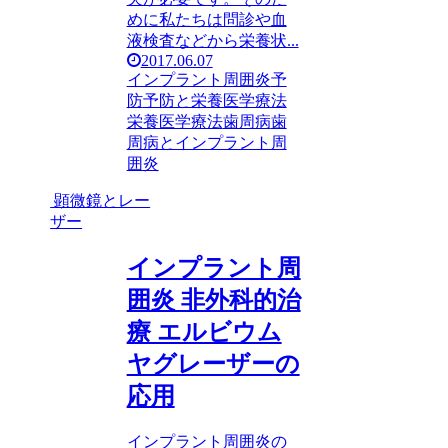
めに私たちは問診や血
液検査などから栄養状...
2017.06.07
インプラント周囲炎
予
防
予防と栄養医学療法
栄養医学療法
歯周病
歯
周病とインプラント周
囲炎
顕微鏡とレー
ザー
インプラント周
囲炎 非外科的治
療 エルビウム
ヤグレーザーの
応用
インプラント周囲炎の