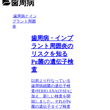
歯周病
歯周病とイン
プラント周囲
炎
歯周病・インプ
ラント周囲炎の
リスクを知る
Pg菌の遺伝子検
査
以前より行なっている
歯周病細菌の遺伝子検
査(PERIO ANALYSE)に
加え、新しい検査を開
始しました。それがPg
菌の遺伝子タイプ検査