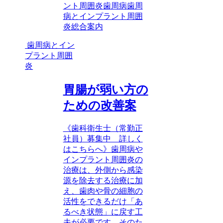
ント周囲炎
歯周病
歯周
病とインプラント周囲
炎
総合案内
歯周病とイン
プラント周囲
炎
胃腸が弱い方の
ための改善案
《歯科衛生士（常勤正
社員）募集中 詳しく
はこちらへ》歯周病や
インプラント周囲炎の
治療は、外側から感染
源を除去する治療に加
え、歯肉や骨の細胞の
活性をできるだけ「あ
るべき状態」に戻す工
夫が必要です。そのた