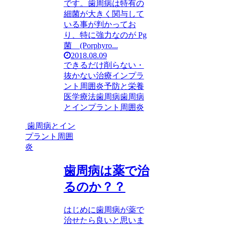
です。歯周病は特有の
細菌が大きく関与して
いる事が判かってお
り、特に強力なのが Pg
菌 (Porphyro...
2018.08.09
できるだけ削らない・
抜かない治療
インプラ
ント周囲炎
予防と栄養
医学療法
歯周病
歯周病
とインプラント周囲炎
歯周病とイン
プラント周囲
炎
歯周病は薬で治
るのか？？
はじめに歯周病が薬で
治せたら良いと思いま