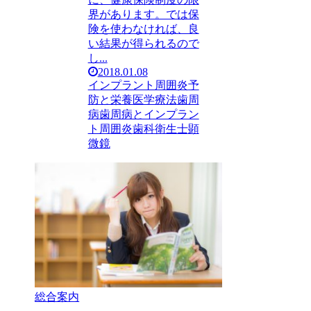
界があります。では保
険を使わなければ、良
い結果が得られるので
し...
2018.01.08
インプラント周囲炎
予
防と栄養医学療法
歯周
病
歯周病とインプラン
ト周囲炎
歯科衛生士
顕
微鏡
総合案内