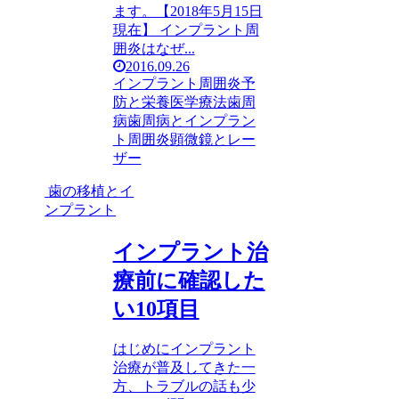
ます。【2018年5月15日
現在】 インプラント周
囲炎はなぜ...
2016.09.26
インプラント周囲炎
予
防と栄養医学療法
歯周
病
歯周病とインプラン
ト周囲炎
顕微鏡とレー
ザー
歯の移植とイ
ンプラント
インプラント治
療前に確認した
い10項目
はじめにインプラント
治療が普及してきた一
方、トラブルの話も少