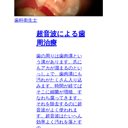
歯科衛生士
超音波による歯
周治療
歯の周りは歯肉溝とい
う溝があります。爪に
もアカが溜まるのとい
っしょで、歯肉溝にも
汚れがたくさん入り込
みます。時間が経てば
そこに細菌が増殖、す
なわち腐ってきます。
それを除去するのに超
音波がよく使われま
す。超音波はたいへん
効率よく汚れを落とす
の...