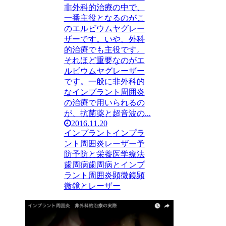
非外科的治療の中で、
一番主役となるのがこ
のエルビウムヤグレー
ザーです。いや、外科
的治療でも主役です。
それほど重要なのがエ
ルビウムヤグレーザー
です。一般に非外科的
なインプラント周囲炎
の治療で用いられるの
が、抗菌薬と超音波の...
2016.11.20
インプラント
インプラ
ント周囲炎
レーザー
予
防
予防と栄養医学療法
歯周病
歯周病とインプ
ラント周囲炎
顕微鏡
顕
微鏡とレーザー