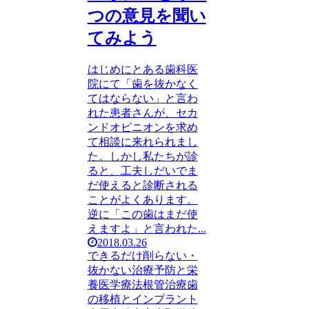
つの意見を聞い
てみよう
はじめにとある歯科医
院にて「歯を抜かなく
てはならない」と言わ
れた患者さんが、セカ
ンドオピニオンを求め
て相談に来れられまし
た。しかし私たちが診
ると、工夫しだいでま
だ使えると診断される
ことがよくあります。
逆に「この歯はまだ使
えますよ」と言われた...
2018.03.26
できるだけ削らない・
抜かない治療
予防と栄
養医学療法
根管治療
歯
の移植とインプラント