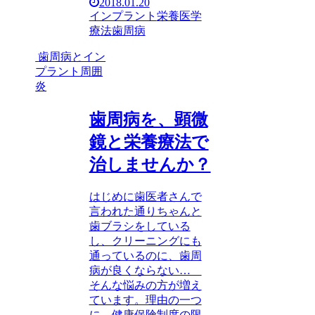
2018.01.20
インプラント
栄養医学
療法
歯周病
歯周病とイン
プラント周囲
炎
歯周病を、顕微
鏡と栄養療法で
治しませんか？
はじめに歯医者さんで
言われた通りちゃんと
歯ブラシをしている
し、クリーニングにも
通っているのに、歯周
病が良くならない…
そんな悩みの方が増え
ています。理由の一つ
に、健康保険制度の限