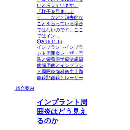
いと考えています。
「様子を見ましょ
う…」などと消去的な
ことを言っている場合
ではないのです。ここ
ではイン...
2016.11.19
インプラント
インプラ
ント周囲炎
レーザー
予
防と栄養医学療法
歯周
病
歯周病とインプラン
ト周囲炎
歯科衛生士
顕
微鏡
顕微鏡とレーザー
総合案内
インプラント周
囲炎はどう見え
るのか