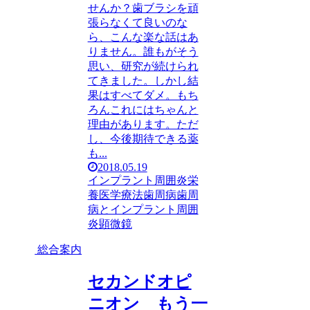
せんか？歯ブラシを頑
張らなくて良いのな
ら、こんな楽な話はあ
りません。誰もがそう
思い、研究が続けられ
てきました。しかし結
果はすべてダメ。もち
ろんこれにはちゃんと
理由があります。ただ
し、今後期待できる薬
も...
2018.05.19
インプラント周囲炎
栄
養医学療法
歯周病
歯周
病とインプラント周囲
炎
顕微鏡
総合案内
セカンドオピ
ニオン もう一