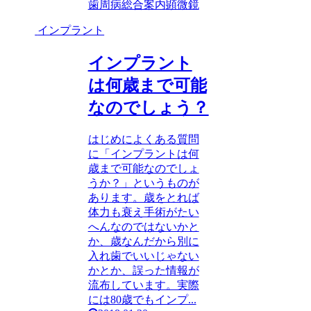
歯周病
総合案内
顕微鏡
インプラント
インプラント
は何歳まで可能
なのでしょう？
はじめによくある質問
に「インプラントは何
歳まで可能なのでしょ
うか？」というものが
あります。歳をとれば
体力も衰え手術がたい
へんなのではないかと
か、歳なんだから別に
入れ歯でいいじゃない
かとか、誤った情報が
流布しています。実際
には80歳でもインプ...