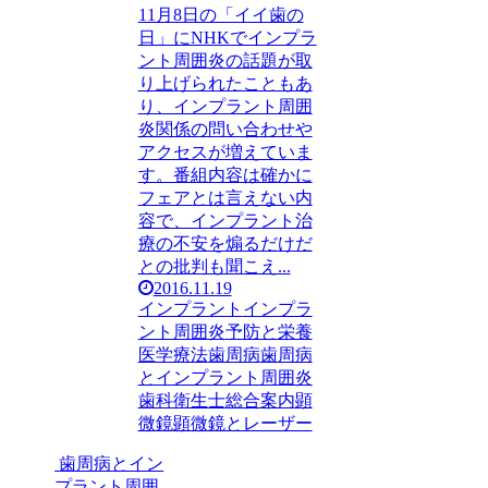
11月8日の「イイ歯の
日」にNHKでインプラ
ント周囲炎の話題が取
り上げられたこともあ
り、インプラント周囲
炎関係の問い合わせや
アクセスが増えていま
す。番組内容は確かに
フェアとは言えない内
容で、インプラント治
療の不安を煽るだけだ
との批判も聞こえ...
2016.11.19
インプラント
インプラ
ント周囲炎
予防と栄養
医学療法
歯周病
歯周病
とインプラント周囲炎
歯科衛生士
総合案内
顕
微鏡
顕微鏡とレーザー
歯周病とイン
プラント周囲