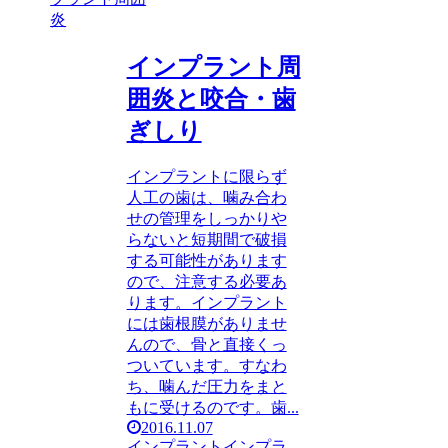
炎
インプラント周
囲炎と咬合・歯
ぎしり
インプラントに限らず
人工の歯は、噛み合わ
せの管理をしっかりや
らないと短期間で破損
する可能性があります
ので、注意する必要あ
ります。インプラント
には歯根膜がありませ
んので、骨と直接くっ
ついています。すなわ
ち、噛んだ圧力をまと
もに受けるのです。歯...
2016.11.07
インプラント
インプラ