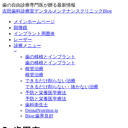
歯の自由診療専門医が贈る最新情報
吉田歯科診療室デンタルメンテナンスクリニックBlog
メインホームページ
顕微鏡
インプラント周囲炎
レーザー
診療メニュー
歯の移植とインプラント
歯の移植とインプラント
根管治療
根管治療
できるだけ削らない治療
できるだけ削らない・抜かない治療
予防と栄養医学療法
予防と栄養医学療法
歯科衛生士
DentalNutrition.jp
Blog:歯界良好