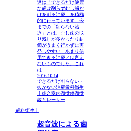
達は「できるだけ健康
な歯は削らずむし歯だ
けを削る治療」を積極
的に行っています。今
までの「削らない治
療」とは、むし歯の取
り残しが多かったり封
鎖がうまく行かずに再
発しやすい、あまり信
用できる治療とは言え
ないものでした。これ
は...
2016.10.14
できるだけ削らない・
抜かない治療
歯科衛生
士
総合案内
顕微鏡
顕微
鏡とレーザー
歯科衛生士
超音波による歯