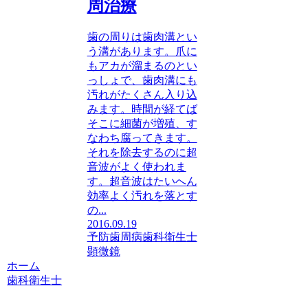
周治療
歯の周りは歯肉溝とい
う溝があります。爪に
もアカが溜まるのとい
っしょで、歯肉溝にも
汚れがたくさん入り込
みます。時間が経てば
そこに細菌が増殖、す
なわち腐ってきます。
それを除去するのに超
音波がよく使われま
す。超音波はたいへん
効率よく汚れを落とす
の...
2016.09.19
予防
歯周病
歯科衛生士
顕微鏡
ホーム
歯科衛生士