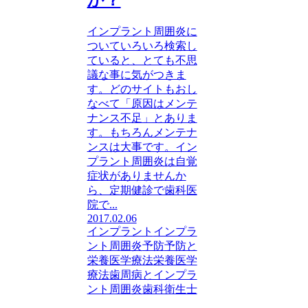
か？
インプラント周囲炎に
ついていろいろ検索し
ていると、とても不思
議な事に気がつきま
す。どのサイトもおし
なべて「原因はメンテ
ナンス不足」とありま
す。もちろんメンテナ
ンスは大事です。イン
プラント周囲炎は自覚
症状がありませんか
ら、定期健診で歯科医
院で...
2017.02.06
インプラント
インプラ
ント周囲炎
予防
予防と
栄養医学療法
栄養医学
療法
歯周病とインプラ
ント周囲炎
歯科衛生士