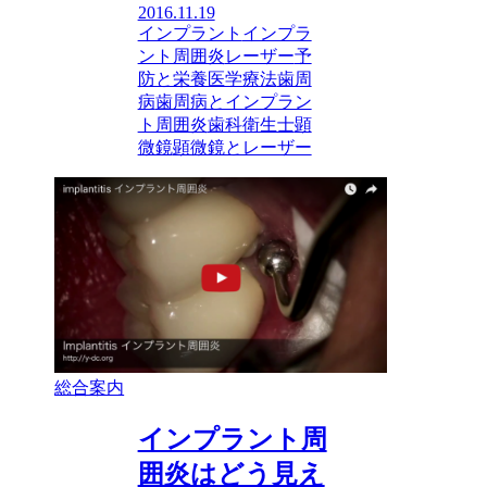
2016.11.19
インプラント
インプラ
ント周囲炎
レーザー
予
防と栄養医学療法
歯周
病
歯周病とインプラン
ト周囲炎
歯科衛生士
顕
微鏡
顕微鏡とレーザー
総合案内
インプラント周
囲炎はどう見え