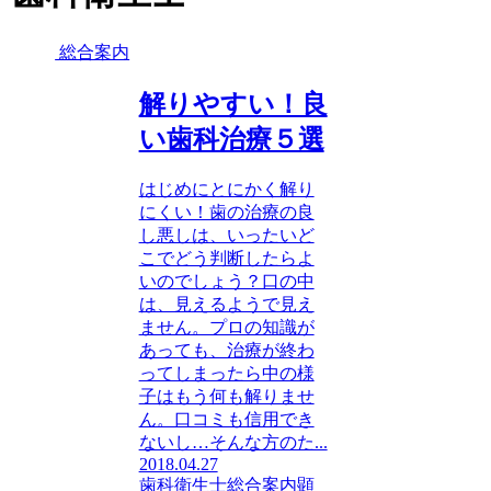
総合案内
解りやすい！良
い歯科治療５選
はじめにとにかく解り
にくい！歯の治療の良
し悪しは、いったいど
こでどう判断したらよ
いのでしょう？口の中
は、見えるようで見え
ません。プロの知識が
あっても、治療が終わ
ってしまったら中の様
子はもう何も解りませ
ん。口コミも信用でき
ないし…そんな方のた...
2018.04.27
歯科衛生士
総合案内
顕