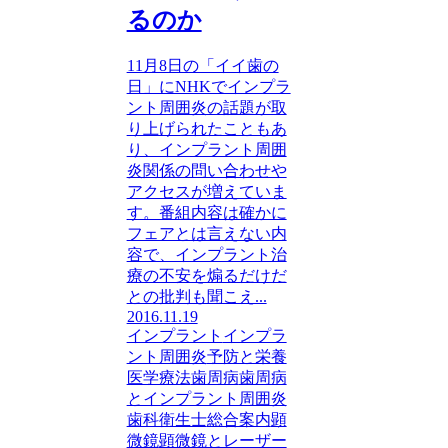
るのか
11月8日の「イイ歯の
日」にNHKでインプラ
ント周囲炎の話題が取
り上げられたこともあ
り、インプラント周囲
炎関係の問い合わせや
アクセスが増えていま
す。番組内容は確かに
フェアとは言えない内
容で、インプラント治
療の不安を煽るだけだ
との批判も聞こえ...
2016.11.19
インプラント
インプラ
ント周囲炎
予防と栄養
医学療法
歯周病
歯周病
とインプラント周囲炎
歯科衛生士
総合案内
顕
微鏡
顕微鏡とレーザー