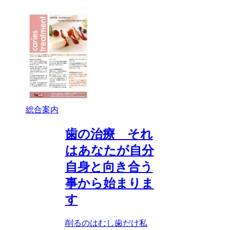
総合案内
歯の治療 それ
はあなたが自分
自身と向き合う
事から始まりま
す
削るのはむし歯だけ私