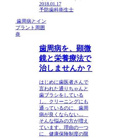
2018.01.17
予防
歯科衛生士
歯周病とイン
プラント周囲
炎
歯周病を、顕微
鏡と栄養療法で
治しませんか？
はじめに歯医者さんで
言われた通りちゃんと
歯ブラシをしている
し、クリーニングにも
通っているのに、歯周
病が良くならない…
そんな悩みの方が増え
ています。理由の一つ
に、健康保険制度の限