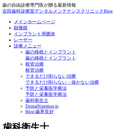
歯の自由診療専門医が贈る最新情報
吉田歯科診療室デンタルメンテナンスクリニックBlog
メインホームページ
顕微鏡
インプラント周囲炎
レーザー
診療メニュー
歯の移植とインプラント
歯の移植とインプラント
根管治療
根管治療
できるだけ削らない治療
できるだけ削らない・抜かない治療
予防と栄養医学療法
予防と栄養医学療法
歯科衛生士
DentalNutrition.jp
Blog:歯界良好
歯科衛生士