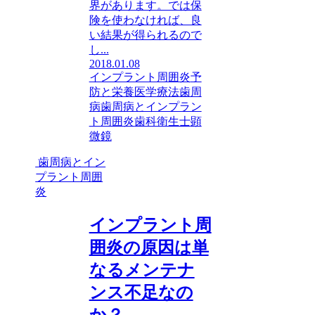
界があります。では保
険を使わなければ、良
い結果が得られるので
し...
2018.01.08
インプラント周囲炎
予
防と栄養医学療法
歯周
病
歯周病とインプラン
ト周囲炎
歯科衛生士
顕
微鏡
歯周病とイン
プラント周囲
炎
インプラント周
囲炎の原因は単
なるメンテナ
ンス不足なの