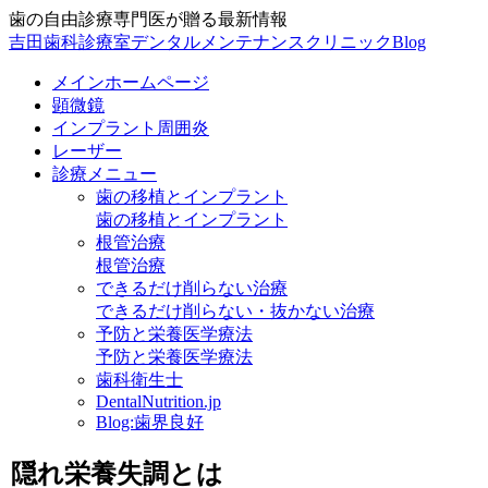
歯の自由診療専門医が贈る最新情報
吉田歯科診療室デンタルメンテナンスクリニックBlog
メインホームページ
顕微鏡
インプラント周囲炎
レーザー
診療メニュー
歯の移植とインプラント
歯の移植とインプラント
根管治療
根管治療
できるだけ削らない治療
できるだけ削らない・抜かない治療
予防と栄養医学療法
予防と栄養医学療法
歯科衛生士
DentalNutrition.jp
Blog:歯界良好
隠れ栄養失調とは