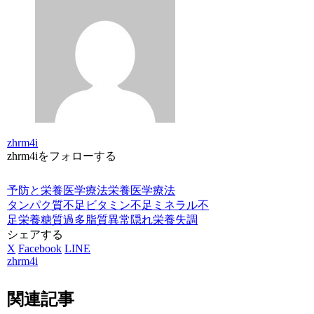
zhrm4i
zhrm4iをフォローする
予防と栄養医学療法
栄養医学療法
タンパク質不足
ビタミン不足
ミネラル不
足
栄養
糖質過多
脂質異常
隠れ栄養失調
シェアする
X
Facebook
LINE
zhrm4i
関連記事