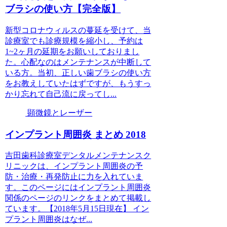
ブラシの使い方【完全版】
新型コロナウィルスの蔓延を受けて、当
診療室でも診療規模を縮小し、予約は
1~2ヶ月の延期をお願いしておりまし
た。心配なのはメンテナンスが中断して
いる方。当初、正しい歯ブラシの使い方
をお教えしていたはずですが、もうすっ
かり忘れて自己流に戻ってし...
顕微鏡とレーザー
インプラント周囲炎 まとめ 2018
吉田歯科診療室デンタルメンテナンスク
リニックは、インプラント周囲炎の予
防・治療・再発防止に力を入れていま
す。このページにはインプラント周囲炎
関係のページのリンクをまとめて掲載し
ています。【2018年5月15日現在】 イン
プラント周囲炎はなぜ...