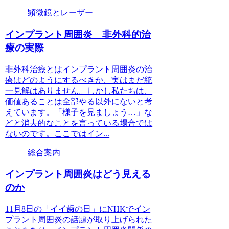
顕微鏡とレーザー
インプラント周囲炎 非外科的治
療の実際
非外科治療とはインプラント周囲炎の治
療はどのようにするべきか、実はまだ統
一見解はありません。しかし私たちは、
価値あることは全部やる以外にないと考
えています。「様子を見ましょう…」な
どと消去的なことを言っている場合では
ないのです。ここではイン...
総合案内
インプラント周囲炎はどう見える
のか
11月8日の「イイ歯の日」にNHKでイン
プラント周囲炎の話題が取り上げられた