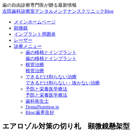
歯の自由診療専門医が贈る最新情報
吉田歯科診療室デンタルメンテナンスクリニックBlog
メインホームページ
顕微鏡
インプラント周囲炎
レーザー
診療メニュー
歯の移植とインプラント
歯の移植とインプラント
根管治療
根管治療
できるだけ削らない治療
できるだけ削らない・抜かない治療
予防と栄養医学療法
予防と栄養医学療法
歯科衛生士
DentalNutrition.jp
Blog:歯界良好
エアロゾル対策の切り札 顕微鏡懸架