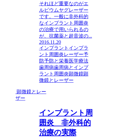
それほど重要なのがエ
ルビウムヤグレーザー
です。一般に非外科的
なインプラント周囲炎
の治療で用いられるの
が、抗菌薬と超音波の...
2016.11.20
インプラント
インプラ
ント周囲炎
レーザー
予
防
予防と栄養医学療法
歯周病
歯周病とインプ
ラント周囲炎
顕微鏡
顕
微鏡とレーザー
顕微鏡とレー
ザー
インプラント周
囲炎 非外科的
治療の実際