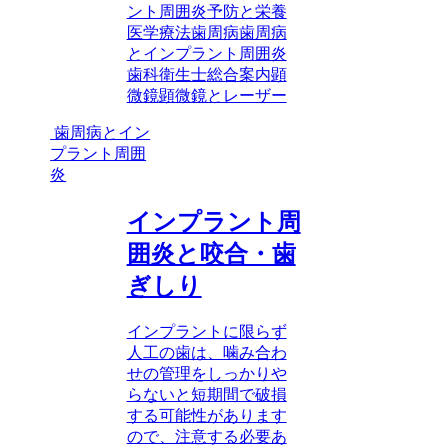
ント周囲炎
予防と栄養
医学療法
歯周病
歯周病
とインプラント周囲炎
歯科衛生士
総合案内
顕
微鏡
顕微鏡とレーザー
歯周病とイン
プラント周囲
炎
インプラント周
囲炎と咬合・歯
ぎしり
インプラントに限らず
人工の歯は、噛み合わ
せの管理をしっかりや
らないと短期間で破損
する可能性があります
ので、注意する必要あ