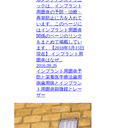
ックは、インプラント
周囲炎の予防・治療・
再発防止に力を入れて
います。このページに
はインプラント周囲炎
関係のページのリンク
をまとめて掲載してい
ます。【2018年5月15日
現在】 インプラント周
囲炎はなぜ...
2016.09.26
インプラント周囲炎
予
防と栄養医学療法
歯周
病
歯周病とインプラン
ト周囲炎
顕微鏡とレー
ザー