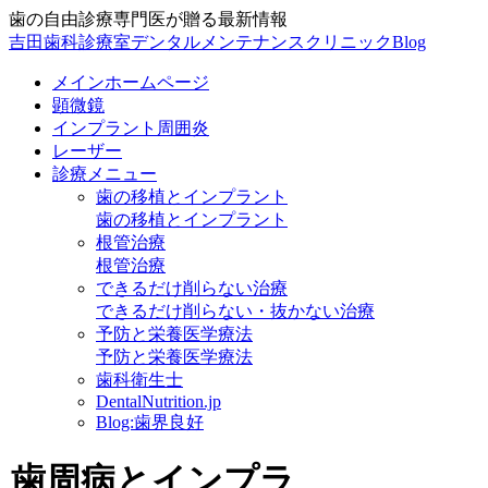
歯の自由診療専門医が贈る最新情報
吉田歯科診療室デンタルメンテナンスクリニックBlog
メインホームページ
顕微鏡
インプラント周囲炎
レーザー
診療メニュー
歯の移植とインプラント
歯の移植とインプラント
根管治療
根管治療
できるだけ削らない治療
できるだけ削らない・抜かない治療
予防と栄養医学療法
予防と栄養医学療法
歯科衛生士
DentalNutrition.jp
Blog:歯界良好
歯周病とインプラ