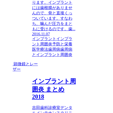
ります。インプラント
には歯根膜がありませ
んので、骨と直接くっ
ついています。すなわ
ち、噛んだ圧力をまと
もに受けるのです。歯...
2016.11.07
インプラント
インプラ
ント周囲炎
予防と栄養
医学療法
歯周病
歯周病
とインプラント周囲炎
顕微鏡とレー
ザー
インプラント周
囲炎 まとめ
2018
吉田歯科診療室デンタ
ルメンテナンスクリニ