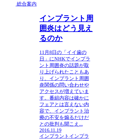
総合案内
インプラント周
囲炎はどう見え
るのか
11月8日の「イイ歯の
日」にNHKでインプラ
ント周囲炎の話題が取
り上げられたこともあ
り、インプラント周囲
炎関係の問い合わせや
アクセスが増えていま
す。番組内容は確かに
フェアとは言えない内
容で、インプラント治
療の不安を煽るだけだ
との批判も聞こえ...
2016.11.19
インプラント
インプラ