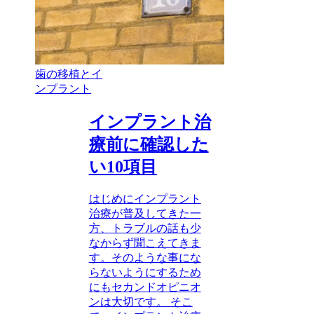
歯の移植とイ
ンプラント
インプラント治
療前に確認した
い10項目
はじめにインプラント
治療が普及してきた一
方、トラブルの話も少
なからず聞こえてきま
す。そのような事にな
らないようにするため
にもセカンドオピニオ
ンは大切です。 そこ