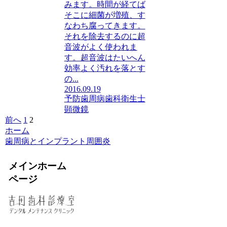
みます。時間が経てば
そこに細菌が増殖、す
なわち腐ってきます。
それを除去するのに超
音波がよく使われま
す。超音波はたいへん
効率よく汚れを落とす
の...
2016.09.19
予防
歯周病
歯科衛生士
顕微鏡
前へ
1
2
ホーム
歯周病とインプラント周囲炎
メインホーム
ページ