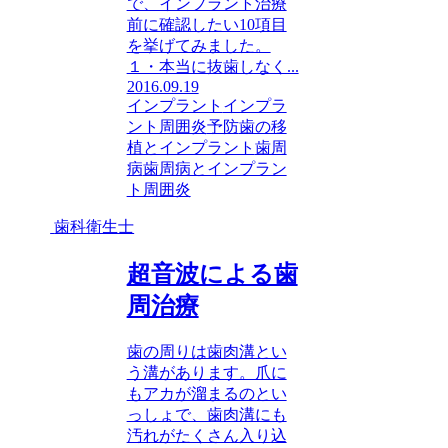
で、インプラント治療
前に確認したい10項目
を挙げてみました。
１・本当に抜歯しなく...
2016.09.19
インプラント
インプラ
ント周囲炎
予防
歯の移
植とインプラント
歯周
病
歯周病とインプラン
ト周囲炎
歯科衛生士
超音波による歯
周治療
歯の周りは歯肉溝とい
う溝があります。爪に
もアカが溜まるのとい
っしょで、歯肉溝にも
汚れがたくさん入り込