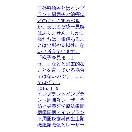
非外科治療とはインプ
ラント周囲炎の治療は
どのようにするべき
か、実はまだ統一見解
はありません。しかし
私たちは、価値あるこ
とは全部やる以外にな
いと考えています。
「様子を見ましょ
う…」などと消去的な
ことを言っている場合
ではないのです。ここ
ではイン...
2016.11.19
インプラント
インプラ
ント周囲炎
レーザー
予
防と栄養医学療法
歯周
病
歯周病とインプラン
ト周囲炎
歯科衛生士
顕
微鏡
顕微鏡とレーザー