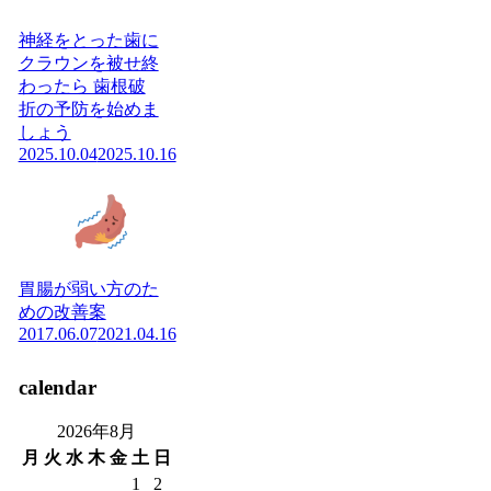
神経をとった歯に
クラウンを被せ終
わったら 歯根破
折の予防を始めま
しょう
2025.10.04
2025.10.16
胃腸が弱い方のた
めの改善案
2017.06.07
2021.04.16
calendar
2026年8月
月
火
水
木
金
土
日
1
2