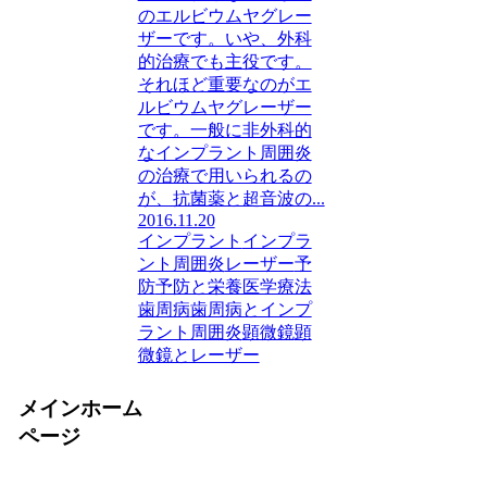
のエルビウムヤグレー
ザーです。いや、外科
的治療でも主役です。
それほど重要なのがエ
ルビウムヤグレーザー
です。一般に非外科的
なインプラント周囲炎
の治療で用いられるの
が、抗菌薬と超音波の...
2016.11.20
インプラント
インプラ
ント周囲炎
レーザー
予
防
予防と栄養医学療法
歯周病
歯周病とインプ
ラント周囲炎
顕微鏡
顕
微鏡とレーザー
メインホーム
ページ