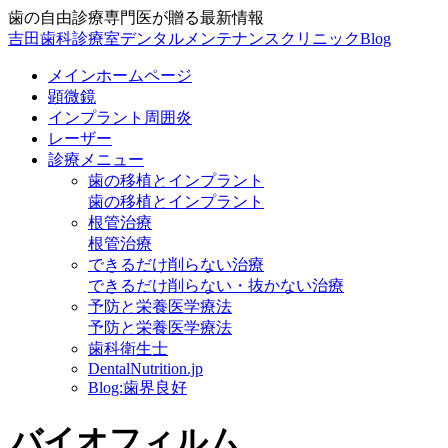
歯の自由診療専門医が贈る最新情報
吉田歯科診療室デンタルメンテナンスクリニックBlog
メインホームページ
顕微鏡
インプラント周囲炎
レーザー
診療メニュー
歯の移植とインプラント
歯の移植とインプラント
根管治療
根管治療
できるだけ削らない治療
できるだけ削らない・抜かない治療
予防と栄養医学療法
予防と栄養医学療法
歯科衛生士
DentalNutrition.jp
Blog:歯界良好
バイオフィルム