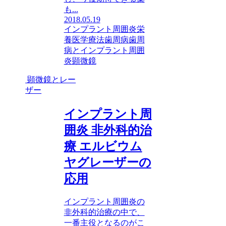
も...
2018.05.19
インプラント周囲炎
栄
養医学療法
歯周病
歯周
病とインプラント周囲
炎
顕微鏡
顕微鏡とレー
ザー
インプラント周
囲炎 非外科的治
療 エルビウム
ヤグレーザーの
応用
インプラント周囲炎の
非外科的治療の中で、
一番主役となるのがこ