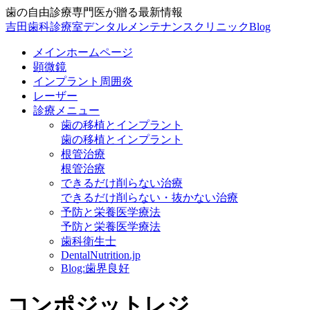
歯の自由診療専門医が贈る最新情報
吉田歯科診療室デンタルメンテナンスクリニックBlog
メインホームページ
顕微鏡
インプラント周囲炎
レーザー
診療メニュー
歯の移植とインプラント
歯の移植とインプラント
根管治療
根管治療
できるだけ削らない治療
できるだけ削らない・抜かない治療
予防と栄養医学療法
予防と栄養医学療法
歯科衛生士
DentalNutrition.jp
Blog:歯界良好
コンポジットレジ