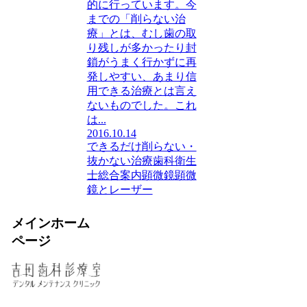
的に行っています。今
までの「削らない治
療」とは、むし歯の取
り残しが多かったり封
鎖がうまく行かずに再
発しやすい、あまり信
用できる治療とは言え
ないものでした。これ
は...
2016.10.14
できるだけ削らない・
抜かない治療
歯科衛生
士
総合案内
顕微鏡
顕微
鏡とレーザー
メインホーム
ページ