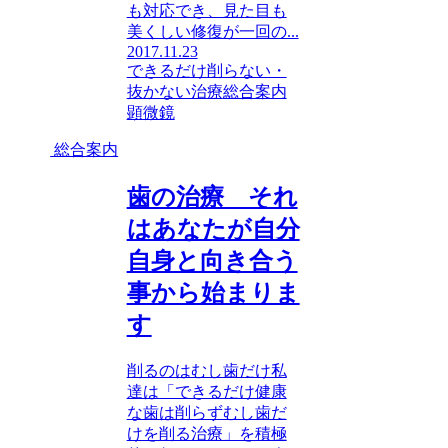
も対応でき、見た目も
美くしい修復が一回の...
2017.11.23
できるだけ削らない・
抜かない治療
総合案内
顕微鏡
総合案内
歯の治療 それ
はあなたが自分
自身と向き合う
事から始まりま
す
削るのはむし歯だけ私
達は「できるだけ健康
な歯は削らずむし歯だ
けを削る治療」を積極