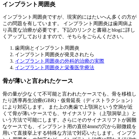
インプラント周囲炎
インプラント周囲炎ですが、現実的にはたいへん多くの方が
この問題を有しています。 インプラント周囲炎は歯周病よ
り高度な治療が必要です。下記のリンクと書籍とblogに詳し
くアップしておりますので、そちらをごらんください。
歯周病とインプラント周囲炎
インプラント周囲炎が発見されたら
インプラント周囲炎の外科的治療の実際
インプラント周囲炎と栄養医学療法
骨が薄いと言われたケース
骨の量が少なくて不可能と言われたケースでも、骨を移植し
たり誘導再生治療(GBR)・仮骨延長（ディストラクション）
により対応します。 また上の奥歯で上顎洞という空洞が近
くて骨が薄いケースでも、サイナスリフト（上顎洞挙上）と
いう方法で可能にします。さらにそのサイナスリフトが困難
なケースでも、インプラント用の直径4mmの穴から顕微鏡を
用いて直接挙上する特殊な方法で対応いたします。インプラ