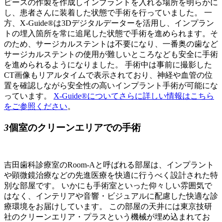
ピースの作製を作成しインプラントを入れる場所を明らかに
し、患者さんに装着した状態で手術を行っていました。 一
方、X-Guide®は3Dデジタルデーターを活用し、インプラン
トの埋入箇所を常に追尾した状態で手術を進められます。そ
のため、サージカルステントは不要になり、一番奥の歯など
サージカルステントの使用が難しいところなども安全に手術
を進められるようになりました。 手術中は事前に撮影した
CT画像もリアルタイムで表示されており、神経や血管の位
置を確認しながら安全性の高いインプラント手術が可能にな
っています。
X-Guide®についてさらに詳しい情報はこちら
をご参照ください
。
3
個室のクリーンエリアでの手術
吉田歯科診療室のRoom-Aと呼ばれる部屋は、インプラント
や顕微鏡治療などの先進医療を快適に行うべく設計された特
別な部屋です。 いかにも手術室といった仰々しい雰囲気で
はなく、インテリアや音響・ビジュアルに配慮した快適な診
療環境をお届けしています。 この部屋の天井には東京技研
社のクリーンエリア・プラスという機械が埋め込まれてお