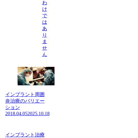
わ
け
で
は
あ
り
ま
せ
ん
インプラント周囲
炎治療のバリエー
ション
2018.04.05
2025.10.18
インプラント治療