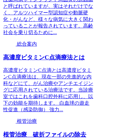
と呼ばれていますが、実はそれだけでな
く、アルツハイマー型認知症や動脈硬
化・がんなど、様々な病気に大きく関わ
っていることが報告されています。高齢
社会を乗り切るために...
総合案内
高濃度ビタミンC点滴療法とは
高濃度ビタミンC点滴とは高濃度ビタミ
ンC点滴療法は、現在一部の先進的な内
科などにて、がん治療やアンチエイジン
グに応用されている治療法です。当診療
室ではこれを歯科口腔外科に応用し、以
下の効能を期待します。 白血球の遊走
性促進（感染防御） 強力...
根管治療
根管治療 破折ファイルの除去