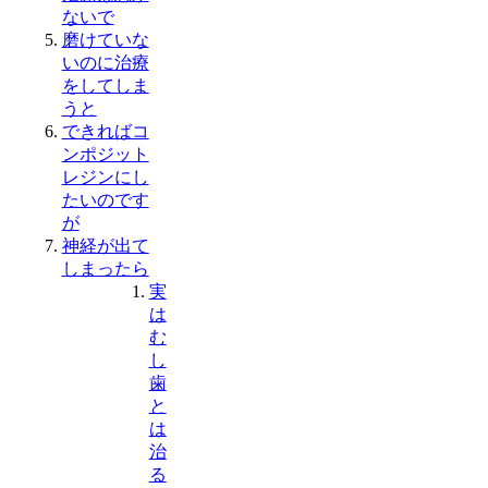
ないで
磨けていな
いのに治療
をしてしま
うと
できればコ
ンポジット
レジンにし
たいのです
が
神経が出て
しまったら
実
は
む
し
歯
と
は
治
る