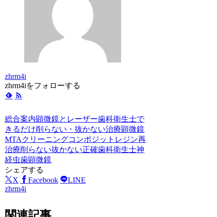
zhrm4i
zhrm4iをフォローする
総合案内
顕微鏡とレーザー
歯科衛生士
で
きるだけ削らない・抜かない治療
顕微鏡
MTA
クリーニング
コンポジットレジン
再
治療
削らない
抜かない
正確
歯科衛生士
神
経
虫歯
顕微鏡
シェアする
X
Facebook
LINE
zhrm4i
関連記事