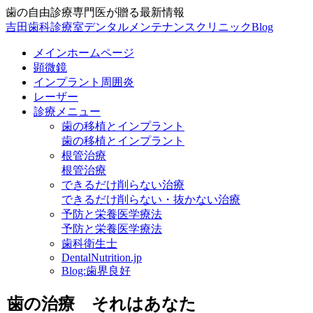
歯の自由診療専門医が贈る最新情報
吉田歯科診療室デンタルメンテナンスクリニックBlog
メインホームページ
顕微鏡
インプラント周囲炎
レーザー
診療メニュー
歯の移植とインプラント
歯の移植とインプラント
根管治療
根管治療
できるだけ削らない治療
できるだけ削らない・抜かない治療
予防と栄養医学療法
予防と栄養医学療法
歯科衛生士
DentalNutrition.jp
Blog:歯界良好
歯の治療 それはあなた