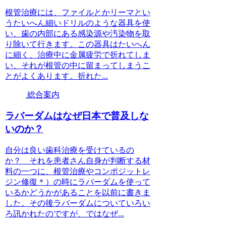
根管治療には、ファイルとかリーマとい
うたいへん細いドリルのような器具を使
い、歯の内部にある感染源や汚染物を取
り除いて行きます。この器具はたいへん
に細く、治療中に金属疲労で折れてしま
い、それが根管の中に留まってしまうこ
とがよくあります。折れた...
総合案内
ラバーダムはなぜ日本で普及しな
いのか？
自分は良い歯科治療を受けているの
か？ それを患者さん自身が判断する材
料の一つに、根管治療やコンポジットレ
ジン修復＊）の時にラバーダムを使って
いるかどうかがあることを以前に書きま
した。その後ラバーダムについていろい
ろ訊かれたのですが、ではなぜ...